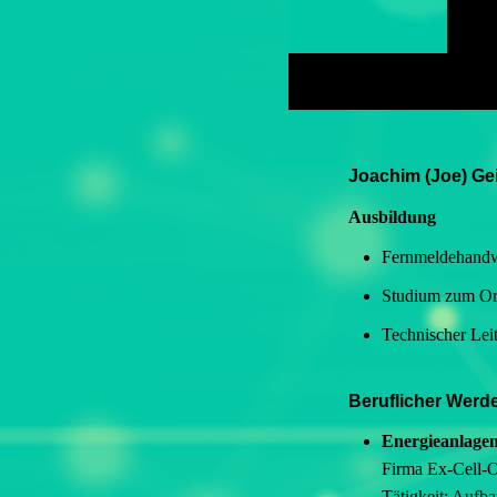
Joachim (Joe) Ge
Ausbildung
Fernmeldehandwe
Studium zum Or
Technischer Lei
Beruflicher Wer
Energieanlagen
Firma Ex-Cell-O 
Tätigkeit: Aufba