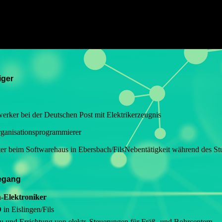
iger
rker bei der Deutschen Post mit Elektrikerzeugnis
ganisationsprogrammierer
ter beim Softwarehaus in Ebersbach/FilsNebentätigkeit während des S
degang
-Elektroniker
in Eislingen/Fils
u und Errichtung von elektr. Steuerungen für Fräß- und Bohrcentern