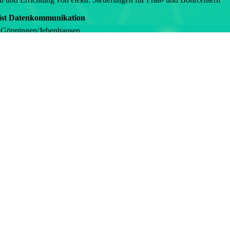
list Datenkommunikation
n Göppingen/Jebenhausen
ung und Durchführung der Vernetzung der KSK-Bankomaten des Kreis
g einiger Rechenzentren (z.B. Mercedes Benz – Stuttgart, IBM – Frank
sh Berater und Techniker
 in Stuttgart
munikation (Netzwerke) und Datenaustausch Apple Macintosh – Wind
der ersten ISDN-Karten für Mac mit der Fa. Hermstett
tragter
n Ostfildern/Ruit
werkanalyse Messgeräte
nd Schulung der Kunden
IT-Fachhändler – Raum Esslingen/Neckar
tung von PC's und TK-Anlagen
ter Novell Netware
 Windows-Administrator