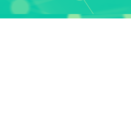
sparkassenverbund Baden,
furt, EZB – Frankfurt)
ows