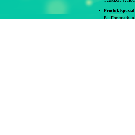
Produktspezia
Fa. Foremark i
Tätigkeit: Plan
sowie Vernetzun
Apple Macinto
Fa. SCS Schwarz
Tätigkeit: Kom
Mitentwicklung 
Vertriebsbeauf
Fa. Telemation i
Tätigkeit: Netz
Einarbeitung u
Selbständiger 
Handel und War
Vernetzungen un
Ausbildung zum